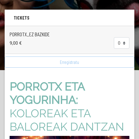
TICKETS
PORROTX_EZ BAZKIDE
9,00
€
Erregistratu
PORROTX ETA
YOGURINHA:
KOLOREAK ETA
BALOREAK DANTZAN