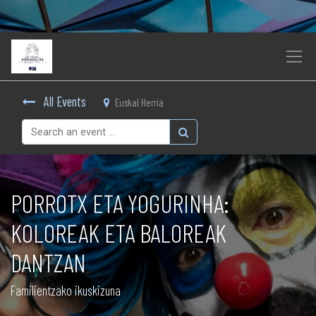
All Events
Euskal Herria
PORROTX ETA YOGURINHA:
KOLOREAK ETA BALOREAK
DANTZAN
Familientzako ikuskizuna