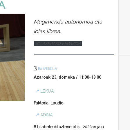
A
Mugimendu autonomoa eta
jolas librea.
JOLASERAKO ESPAZIOA
·
🗓️
DATA/ORDUA:
Azaroak 23, domeka / 11:00-13:00
📍
LEKUA:
Faktoria, Laudio
📍
ADINA
6 hilabete dituztenetatik, 2022an jaio