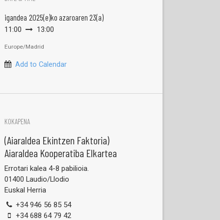
igandea
2025(e)ko azaroaren 23(a)
11:00
13:00
Europe/Madrid
Add to Calendar
KOKAPENA
(Aiaraldea Ekintzen Faktoria)
Aiaraldea Kooperatiba Elkartea
Errotari kalea 4-8 pabilioia.
01400 Laudio/Llodio
Euskal Herria
+34 946 56 85 54
+34 688 64 79 42