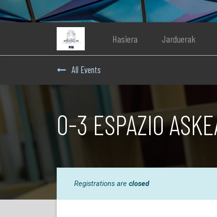
Hasiera
Jarduerak
All Events
0-3 ESPAZIO ASKEA
Registrations are
closed