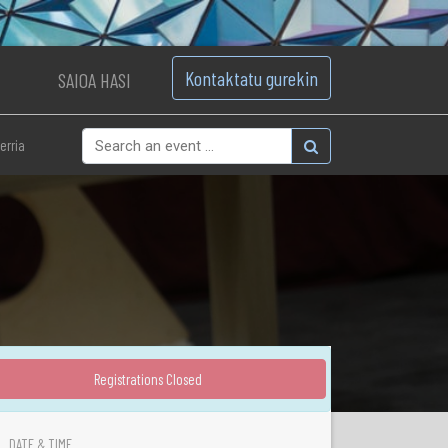
Kontaktatu gurekin
SAIOA HASI
erria
Registrations Closed
DATE & TIME