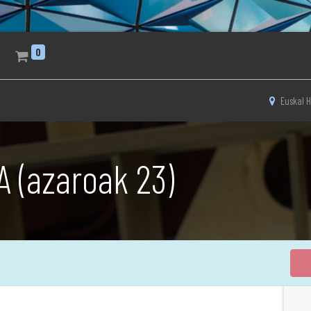
0
Euskal H
 (azaroak 23)