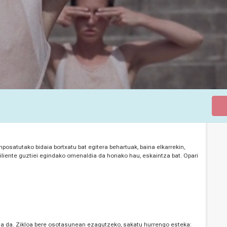
osatutako bidaia bortxatu bat egitera behartuak, baina elkarrekin,
liente guztiei egindako omenaldia da honako hau, eskaintza bat. Opari
a da. Zikloa bere osotasunean ezagutzeko, sakatu hurrengo esteka: