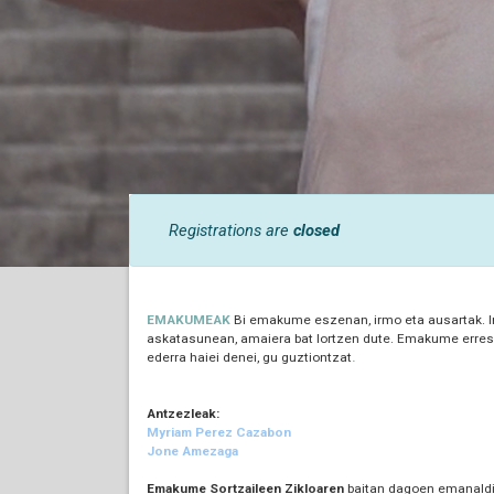
Registrations are
closed
EMAKUMEAK
Bi emakume eszenan, irmo eta ausartak. Inp
askatasunean, amaiera bat lortzen dute. Emakume erresi
ederra haiei denei, gu guztiontzat
.
Antzezleak:
Myriam Perez Cazabon
Jone Amezaga
Emakume Sortzaileen Zikloaren
baitan dagoen emanaldi