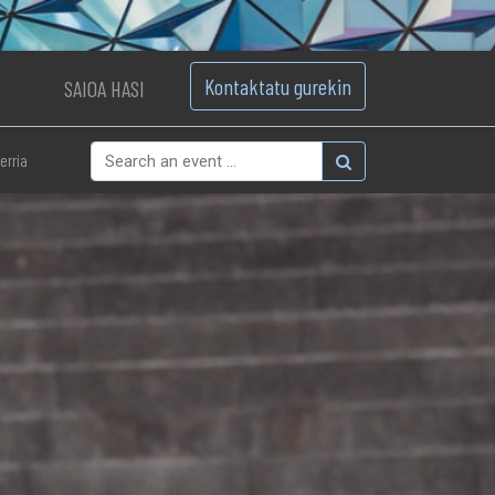
Kontaktatu gurekin
SAIOA HASI
erria