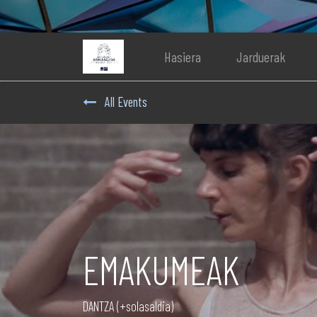
Hasiera
Jarduerak
All Events
EMAKUMEAK
DANTZA (+solasaldia)