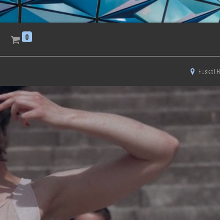
0
Euskal H