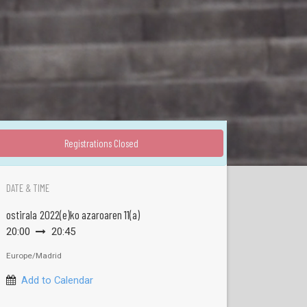
Registrations Closed
DATE & TIME
ostirala
2022(e)ko azaroaren 11(a)
20:00
20:45
Europe/Madrid
Add to Calendar