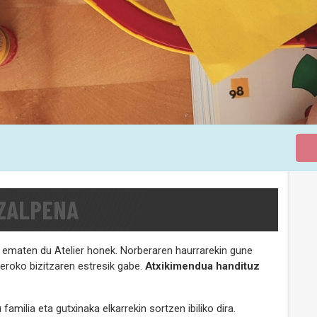
ZALPENA
ematen du Atelier honek. Norberaren haurrarekin gune
eroko bizitzaren estresik gabe.
Atxikimendua handituz
milia eta gutxinaka elkarrekin sortzen ibiliko dira.