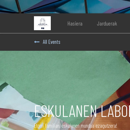
Hasiera
Jarduerak
All Events
ESKULANEN LABORA
Etorri familian, eskulanen mundua ezagutzera!