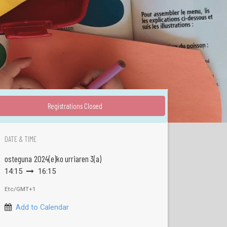
Registrations Closed
DATE & TIME
osteguna
2024(e)ko urriaren 3(a)
14:15
16:15
Etc/GMT+1
Add to Calendar