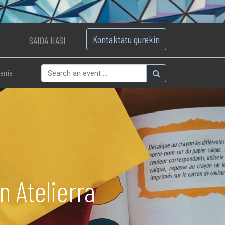
Kontaktatu gurekin
SAIOA HASI
erria
 Atelierra