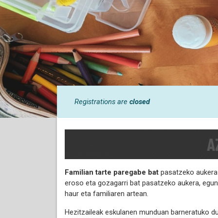
Registrations are
closed
A
Familian tarte paregabe bat
pasatzeko aukera 
eroso eta gozagarri bat pasatzeko aukera, egun
haur eta familiaren artean.
Hezitzaileak eskulanen munduan barneratuko du fa