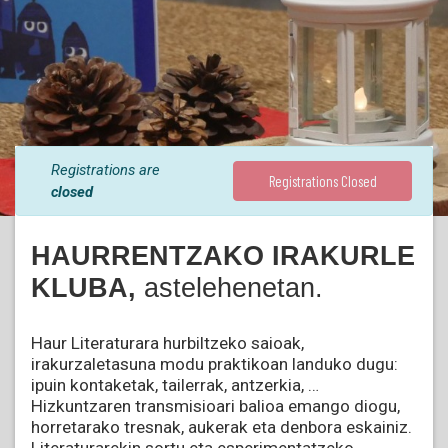
Registrations are
Registrations Closed
closed
HAURRENTZAKO IRAKURLE
KLUBA,
astelehenetan.
Haur Literaturara hurbiltzeko saioak,
irakurzaletasuna modu praktikoan landuko dugu:
ipuin kontaketak, tailerrak, antzerkia, …
Hizkuntzaren transmisioari balioa emango diogu,
horretarako tresnak, aukerak eta denbora eskainiz.