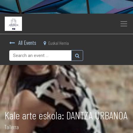
All Events
Euskal Herria
Kale arte eskola: DANTZA URBANOA
Tailerra