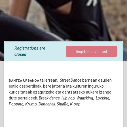
Registrations are
Registrations Closed
closed
tailerrean,
Street Dance
barnean dauden
DANTZA URBANOA
estilo desberdinak, bere jatorria eta kulturen inguruko
kuriositateak ezagutzeko eta dantzatzeko aukera izango
dute partaideek.
Break dance, Hip hop, Waacking, Locking,
Popping, Krump, Dancehall, Shuffle, K-pop
.