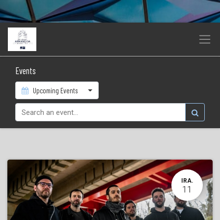
Events
Upcoming Events
IRA.
11