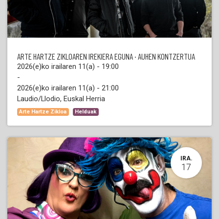
ARTE HARTZE ZIKLOAREN IREKIERA EGUNA · AUHEN KONTZERTUA
2026(e)ko irailaren 11(a)
-
19:00
-
2026(e)ko irailaren 11(a)
-
21:00
Laudio/Llodio
,
Euskal Herria
Arte Hartze Zikloa
Helduak
IRA.
17