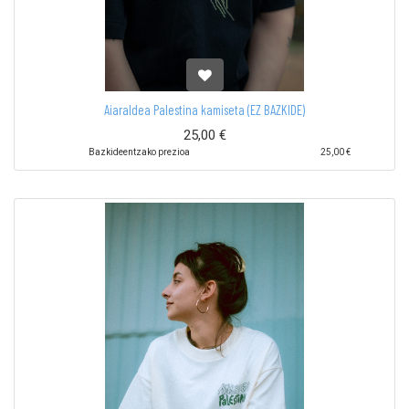
Aiaraldea Palestina kamiseta (EZ BAZKIDE)
25,00
€
Bazkideentzako prezioa
25,00
€