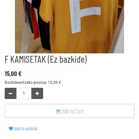
F KAMISETAK (Ez bazkide)
15,00
€
Bazkideentzako prezioa:
15,00
€
Add to Cart
Add to wishlist